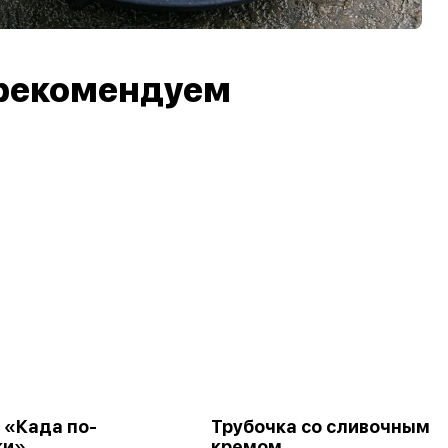
рекомендуем
 «Када по-
Трубочка со сливочным
ки»
кремом