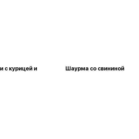
и с курицей и
Шаурма со свининой