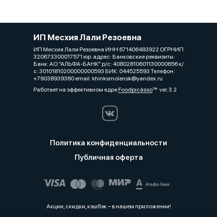
ИП Месхия Лали Резоевна
ИП Месхия Лали Резоевна ИНН 671406483922 ОГРНИП
320673300017571 юр. адрес: Банковские реквизиты:
Банк: АО "АЛЬФА-БАНК" р/с: 40802810601130000656 к/
с: 30101810200000000593 БИК: 044525593 Телефон:
+79038939380 email: khinksmolensk@yandex.ru
Работает на эффективном ядре
Foodpicásso
ver. 3.2
Политика конфиденциальности
Публичная оферта
Акции, скидки, кэшбэк − в нашем приложении!