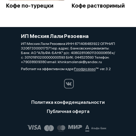
Кофе по-турецки
Кофе растворимый
ИП Месхия Лали Резоевна
ИП Месхия Лали Резоевна ИНН 671406483922 ОГРНИП
320673300017571 юр. адрес: Банковские реквизиты:
Банк: АО "АЛЬФА-БАНК" р/с: 40802810601130000656 к/
с: 30101810200000000593 БИК: 044525593 Телефон:
+79038939380 email: khinksmolensk@yandex.ru
Работает на эффективном ядре
Foodpicásso
ver. 3.2
Политика конфиденциальности
Публичная оферта